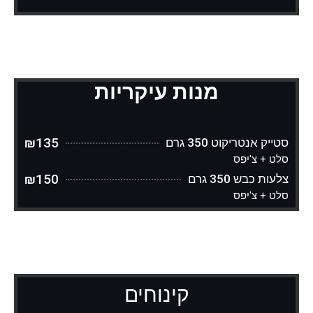
מנות עיקריות
₪135
סטייק אנטריקוט 350 גרם
סלט + צ'יפס
₪150
צלעות כבש 350 גרם
סלט + צ'יפס
קינוחים